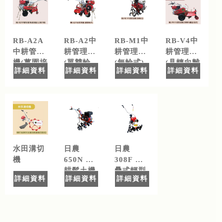
RB-A2A
RB-A2中
RB-M1中
RB-V4中
中耕管理
耕管理機
耕管理機
耕管理機
機(薑園培
(單雙輪
(無輪式)
(具轉向離
詳細資料
詳細資料
詳細資料
詳細資料
土專用機)
式)
合系統)
水田溝切
日農
日農
機
650N 中
308F 折
耕鬆土機
疊式輕型
詳細資料
詳細資料
詳細資料
中耕機