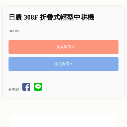
日農 308F 折疊式輕型中耕機
28000$
檢視詢價車
分享到