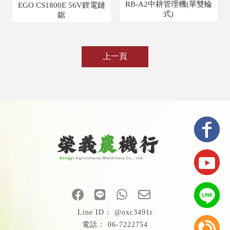
RB-A2中耕管理機(單雙輪
EGO CS1800E 56V鋰電鏈
式)
鋸
上一頁
@oxc3491r
06-7222754