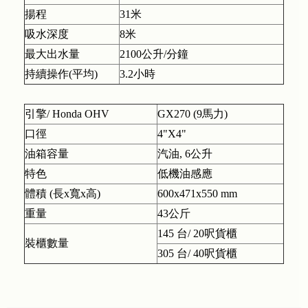
揚程
31米
吸水深度
8米
最大出水量
2100公升/分鐘
持續操作(平均)
3.2小時
引擎/ Honda OHV
GX270 (9馬力)
口徑
4"X4"
油箱容量
汽油, 6公升
特色
低機油感應
體積 (長x寬x高)
600x471x550 mm
重量
43公斤
145 台/ 20呎貨櫃
裝櫃數量
305 台/ 40呎貨櫃